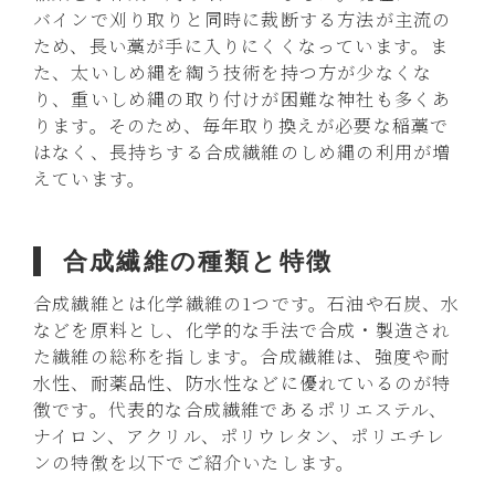
バインで刈り取りと同時に裁断する方法が主流の
ため、長い藁が手に入りにくくなっています。ま
た、太いしめ縄を綯う技術を持つ方が少なくな
り、重いしめ縄の取り付けが困難な神社も多くあ
ります。そのため、毎年取り換えが必要な稲藁で
はなく、長持ちする合成繊維のしめ縄の利用が増
えています。
合成繊維の種類と特徴
合成繊維とは化学繊維の1つです。石油や石炭、水
などを原料とし、化学的な手法で合成・製造され
た繊維の総称を指します。合成繊維は、強度や耐
水性、耐薬品性、防水性などに優れているのが特
徴です。代表的な合成繊維であるポリエステル、
ナイロン、アクリル、ポリウレタン、ポリエチレ
ンの特徴を以下でご紹介いたします。