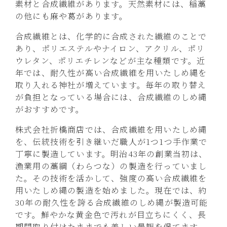
素材と合成繊維があります。天然素材には、稲藁
の他にも麻や葛があります。
合成繊維とは、化学的に合成された繊維のことで
あり、ポリエステルやナイロン、アクリル、ポリ
ウレタン、ポリエチレンなどが主な種類です。近
年では、耐久性が高い合成繊維を用いたしめ縄を
取り入れる神社が増えています。毎年の取り替え
が負担となっている場合には、合成繊維のしめ縄
がおすすめです。
株式会社折橋商店では、合成繊維を用いたしめ縄
を、伝統技術を引き継いだ職人が1つ1つ手作業で
丁寧に製造しています。明治43年の創業当初は、
漁業用の藁綱（わらつな）の製造を行っていまし
た。その技術を活かして、強度の高い合成繊維を
用いたしめ縄の製造を始めました。現在では、約
30年の耐久性を誇る合成繊維のしめ縄が製造可能
です。鮮やかな黄金色で汚れが目立ちにくく、長
期間取り付けたままでも美しい景観を保てます。