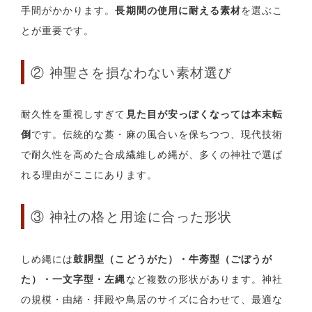
手間がかかります。
長期間の使用に耐える素材
を選ぶこ
とが重要です。
② 神聖さを損なわない素材選び
耐久性を重視しすぎて
見た目が安っぽくなっては本末転
倒
です。伝統的な藁・麻の風合いを保ちつつ、現代技術
で耐久性を高めた合成繊維しめ縄が、多くの神社で選ば
れる理由がここにあります。
③ 神社の格と用途に合った形状
しめ縄には
鼓胴型（こどうがた）・牛蒡型（ごぼうが
た）・一文字型・左縄
など複数の形状があります。神社
の規模・由緒・拝殿や鳥居のサイズに合わせて、最適な