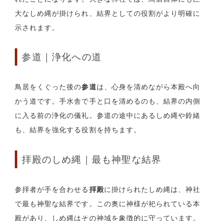
大なしめ縄が掛けられ、結界としての役割がより明確に
示されます。
参道｜浄化への道
鳥居をくぐった後の
参道
は、心身を清めながら本殿へ向
かう道です。手水舎で手と口を清めるのも、結界の内側
に入る前の浄化の儀礼。参道の途中にあるしめ縄や鈴緒
も、結界を強化する役割を持ちます。
拝殿のしめ縄｜最も神聖な結界
参拝者が手を合わせる
拝殿
に掛けられたしめ縄は、神社
で最も神聖な結界です。この奥に神様が祀られている本
殿があり、しめ縄はその神域を象徴的に守っています。