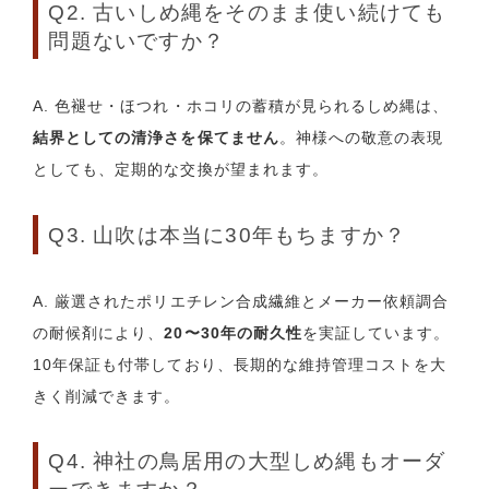
Q2. 古いしめ縄をそのまま使い続けても
問題ないですか？
A. 色褪せ・ほつれ・ホコリの蓄積が見られるしめ縄は、
結界としての清浄さを保てません
。神様への敬意の表現
としても、定期的な交換が望まれます。
Q3. 山吹は本当に30年もちますか？
A. 厳選されたポリエチレン合成繊維とメーカー依頼調合
の耐候剤により、
20〜30年の耐久性
を実証しています。
10年保証も付帯しており、長期的な維持管理コストを大
きく削減できます。
Q4. 神社の鳥居用の大型しめ縄もオーダ