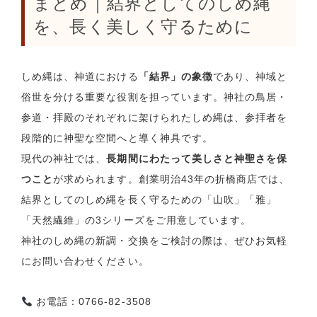
まとめ｜結界としてのしめ縄
を、長く美しく守るために
しめ縄は、神道における
「結界」の象徴
であり、神域と
俗世を分ける重要な役割を担っています。神社の鳥居・
参道・拝殿のそれぞれに架けられたしめ縄は、参拝者を
段階的に神聖な空間へと導く神具です。
現代の神社では、
長期間にわたって美しさと神聖さを保
つこと
が求められます。創業明治43年の折橋商店では、
結界としてのしめ縄を長く守るための「山吹」「雅」
「天然繊維」の3シリーズをご用意しています。
神社のしめ縄の新調・交換をご検討の際は、ぜひお気軽
にお問い合わせください。
お電話：0766-82-3508