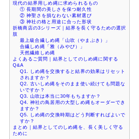
現代の結界用しめ縄に求められるもの
① 長期間の美しさを保つ耐久性
② 神聖さを損なわない素材選び
③ 神社の格と用途に合った形状
折橋商店の3シリーズ｜結界を長く守るための選択
肢
最上級合繊しめ縄「山吹（やまぶき）」
合繊しめ縄「雅（みやび）」
天然繊維しめ縄
よくあるご質問｜結界としてのしめ縄に関する
Q&A
Q1. しめ縄を交換すると結界の効果はリセット
されますか？
Q2. 古いしめ縄をそのまま使い続けても問題な
いですか？
Q3. 山吹は本当に30年もちますか？
Q4. 神社の鳥居用の大型しめ縄もオーダーでき
ますか？
Q5. しめ縄の交換時期はどう判断すればよいで
すか？
まとめ｜結界としてのしめ縄を、長く美しく守る
ために