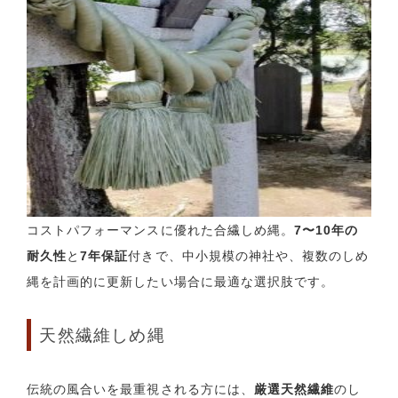
コストパフォーマンスに優れた合繊しめ縄。
7〜10年の
耐久性
と
7年保証
付きで、中小規模の神社や、複数のしめ
縄を計画的に更新したい場合に最適な選択肢です。
天然繊維しめ縄
伝統の風合いを最重視される方には、
厳選天然繊維
のし