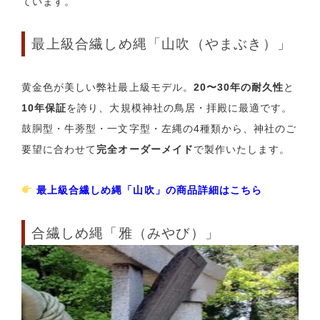
ています。
最上級合繊しめ縄「山吹（やまぶき）」
黄金色が美しい弊社最上級モデル。
20〜30年の耐久性
と
10年保証
を誇り、大規模神社の鳥居・拝殿に最適です。
鼓胴型・牛蒡型・一文字型・左縄の4種類から、神社のご
要望に合わせて
完全オーダーメイド
で製作いたします。
最上級合繊しめ縄「山吹」の商品詳細はこちら
合繊しめ縄「雅（みやび）」