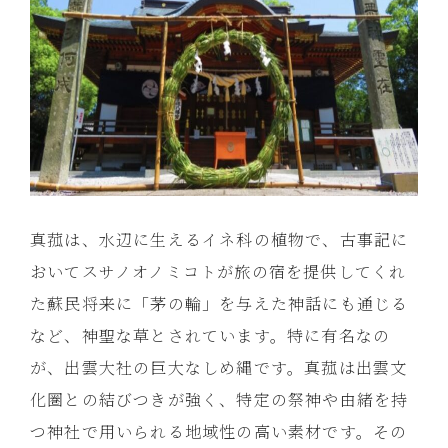
真菰は、水辺に生えるイネ科の植物で、古事記に
おいてスサノオノミコトが旅の宿を提供してくれ
た蘇民将来に「茅の輪」を与えた神話にも通じる
など、神聖な草とされています。特に有名なの
が、出雲大社の巨大なしめ縄です。真菰は出雲文
化圏との結びつきが強く、特定の祭神や由緒を持
つ神社で用いられる地域性の高い素材です。その