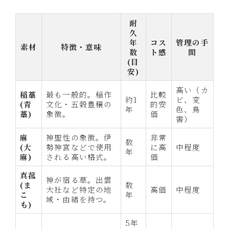
耐
久
年
コス
管理の手
素材
特徴・意味
数
ト感
間
(目
安)
高い（カ
稲藁
最も一般的。稲作
比較
約1
ビ、変
(青
文化・五穀豊穣の
的安
年
色、鳥
藁)
象徴。
価
害）
麻
神聖性の象徴。伊
非常
数
(大
勢神宮などで使用
に高
中程度
年
麻)
される高い格式。
価
真菰
神が宿る草。出雲
(ま
数
大社など特定の地
高価
中程度
こ
年
域・由緒を持つ。
も)
5年