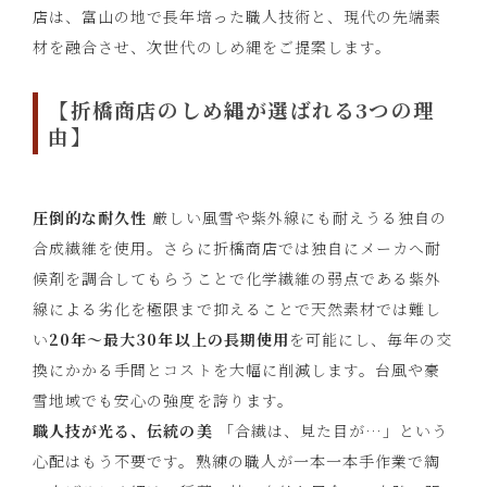
店は、富山の地で長年培った職人技術と、現代の先端素
材を融合させ、次世代のしめ縄をご提案します。
【折橋商店のしめ縄が選ばれる3つの理
由】
圧倒的な耐久性
厳しい風雪や紫外線にも耐えうる独自の
合成繊維を使用。さらに折橋商店では独自にメーカへ耐
候剤を調合してもらうことで化学繊維の弱点である紫外
線による劣化を極限まで抑えることで天然素材では難し
い
20年〜最大30年以上の長期使用
を可能にし、毎年の交
換にかかる手間とコストを大幅に削減します。台風や豪
雪地域でも安心の強度を誇ります。
職人技が光る、伝統の美
「合繊は、見た目が…」という
心配はもう不要です。熟練の職人が一本一本手作業で綯