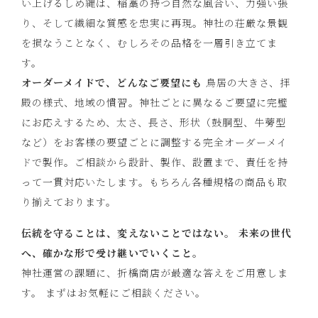
い上げるしめ縄は、稲藁の持つ自然な風合い、力強い張
り、そして繊細な質感を忠実に再現。神社の荘厳な景観
を損なうことなく、むしろその品格を一層引き立てま
す。
オーダーメイドで、どんなご要望にも
鳥居の大きさ、拝
殿の様式、地域の慣習。神社ごとに異なるご要望に完璧
にお応えするため、太さ、長さ、形状（鼓胴型、牛蒡型
など）をお客様の要望ごとに調整する完全オーダーメイ
ドで製作。ご相談から設計、製作、設置まで、責任を持
って一貫対応いたします。もちろん各種規格の商品も取
り揃えております。
伝統を守ることは、変えないことではない。
未来の世代
へ、確かな形で受け継いでいくこと。
神社運営の課題に、折橋商店が最適な答えをご用意しま
す。 まずはお気軽にご相談ください。