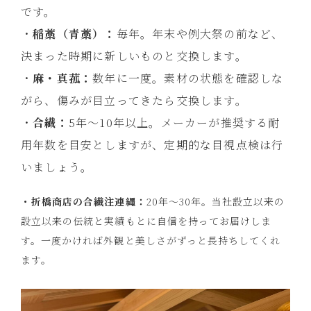
です。
・
稲藁（青藁）：
毎年。年末や例大祭の前など、
決まった時期に新しいものと交換します。
・
麻・真菰：
数年に一度。素材の状態を確認しな
がら、傷みが目立ってきたら交換します。
・
合繊：
5年～10年以上。メーカーが推奨する耐
用年数を目安としますが、定期的な目視点検は行
いましょう。
・折橋商店の合繊注連縄：
20年〜30年。当社設立以来の
設立以来の伝統と実績もとに自信を持ってお届けしま
す。一度かければ外観と美しさがずっと長持ちしてくれ
ます。