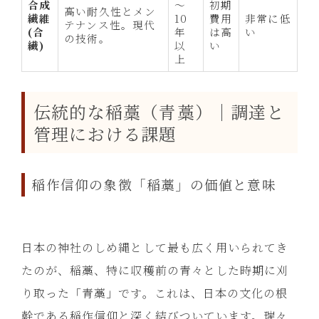
合成
～
初期
高い耐久性とメン
繊維
10
費用
非常に低
テナンス性。現代
(合
年
は高
い
の技術。
繊)
以
い
上
伝統的な稲藁（青藁）｜調達と
管理における課題
稲作信仰の象徴「稲藁」の価値と意味
日本の神社のしめ縄として最も広く用いられてき
たのが、稲藁、特に収穫前の青々とした時期に刈
り取った「青藁」です。これは、日本の文化の根
幹である稲作信仰と深く結びついています。瑞々