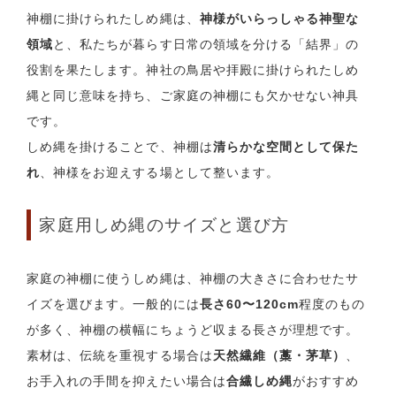
神棚に掛けられたしめ縄は、
神様がいらっしゃる神聖な
領域
と、私たちが暮らす日常の領域を分ける「結界」の
役割を果たします。神社の鳥居や拝殿に掛けられたしめ
縄と同じ意味を持ち、ご家庭の神棚にも欠かせない神具
です。
しめ縄を掛けることで、神棚は
清らかな空間として保た
れ
、神様をお迎えする場として整います。
家庭用しめ縄のサイズと選び方
家庭の神棚に使うしめ縄は、神棚の大きさに合わせたサ
イズを選びます。一般的には
長さ60〜120cm
程度のもの
が多く、神棚の横幅にちょうど収まる長さが理想です。
素材は、伝統を重視する場合は
天然繊維（藁・茅草）
、
お手入れの手間を抑えたい場合は
合繊しめ縄
がおすすめ