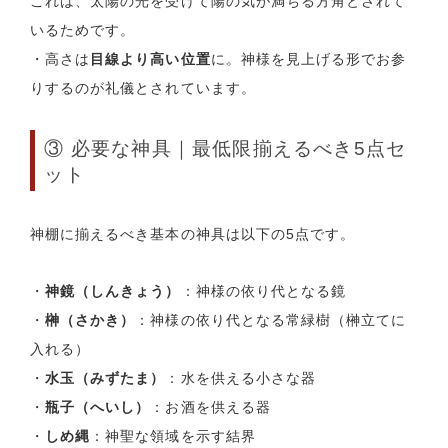
これは、太陽の光を受けて陽の気が満ちる方角とされて
いるためです。
・高さは
目線より高い位置
に。神様を見上げる形でお参
りするのが礼儀とされています。
③ 必要な神具｜最低限揃えるべき5点セ
ット
神棚に揃えるべき基本の神具は以下の5点です。
・
神鏡（しんきょう）
：神様の依り代となる鏡
・
榊（さかき）
：神様の依り代となる常緑樹（榊立てに
入れる）
・
水玉（みずたま）
：水を供える小さな器
・
瓶子（へいし）
：お酒を供える器
・
しめ縄
：神聖な領域を示す結界