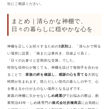
社にご相談ください。
まとめ｜清らかな神棚で、
日々の暮らしに穏やかな心を
神棚を正しくお祀りするための
3原則
は、「清らかで明る
い場所に設置」「南または東向き、目線より高く」
「日々のお参りと定期的な交換」でした。
特別な信仰心が無くても、神棚を設けて毎朝手を合わせ
ることで、
家族の絆を確認し、感謝の心を育てる
大切な
時間が生まれます。慌ただしい現代の暮らしの中で、心
を整えるかけがえのない場所となるはずです。
家庭の神棚に欠かせない
しめ縄選び
でお悩みの際は、創
業明治43年・しめ縄専門の
株式会社折橋商店
にお気軽に