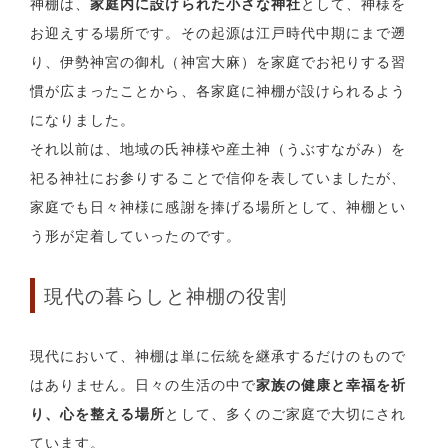
神棚は、
家庭内に設けられた小さな神社
として、神様を
お迎えする場所です。その起源は江戸時代中期にまで遡
り、伊勢神宮の御札（神宮大麻）を家庭でお祀りする習
慣が広まったことから、各家庭に神棚が設けられるよう
になりました。
それ以前は、地域の氏神様や産土神（うぶすながみ）を
祀る神社にお参りすることで信仰を表していましたが、
家庭でも日々神様に感謝を捧げる場所として、神棚とい
う形が定着していったのです。
現代の暮らしと神棚の役割
現代において、神棚は単に伝統を継承するだけのもので
はありません。日々の生活の中で
家族の健康と幸福を祈
り、心を整える場所
として、多くのご家庭で大切にされ
ています。