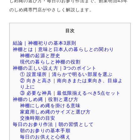
しめ縄の選び方・毎日のお参り作法まで、創業明治43年
のしめ縄専門店がやさしく解説します。
目次
結論｜神棚祀りの基本3原則
神棚とは｜意味と日本人の暮らしとの関わり
神棚の起源と歴史
現代の暮らしと神棚の役割
神棚の正しい設え方｜3つのポイント
① 設置場所｜清らかで明るい部屋を選ぶ
② 向きと高さ｜南向きまたは東向き、目線よ
り上に
③ 必要な神具｜最低限揃えるべき5点セット
神棚のしめ縄｜役割と選び方
神棚にしめ縄を掛ける意味
家庭用しめ縄のサイズと選び方
交換時期の目安
毎日のお参り作法｜朝の習慣として
朝のお参りの基本手順
毎日のお供えと心構え