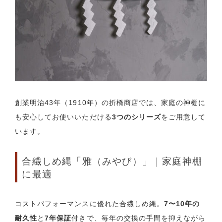
創業明治43年（1910年）の折橋商店では、家庭の神棚に
も安心してお使いいただける
3つのシリーズ
をご用意して
います。
合繊しめ縄「雅（みやび）」｜家庭神棚
に最適
コストパフォーマンスに優れた合繊しめ縄。
7〜10年の
耐久性
と
7年保証
付きで、毎年の交換の手間を抑えながら