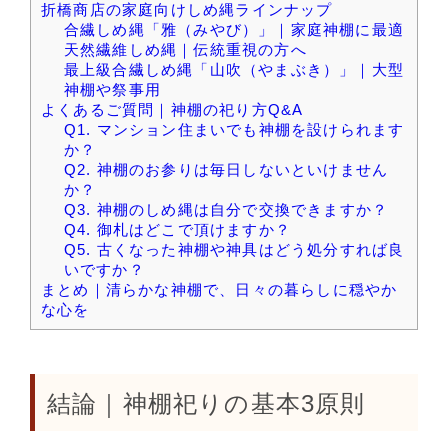
折橋商店の家庭向けしめ縄ラインナップ
合繊しめ縄「雅（みやび）」｜家庭神棚に最適
天然繊維しめ縄｜伝統重視の方へ
最上級合繊しめ縄「山吹（やまぶき）」｜大型
神棚や祭事用
よくあるご質問｜神棚の祀り方Q&A
Q1. マンション住まいでも神棚を設けられます
か？
Q2. 神棚のお参りは毎日しないといけません
か？
Q3. 神棚のしめ縄は自分で交換できますか？
Q4. 御札はどこで頂けますか？
Q5. 古くなった神棚や神具はどう処分すれば良
いですか？
まとめ｜清らかな神棚で、日々の暮らしに穏やか
な心を
結論｜神棚祀りの基本3原則