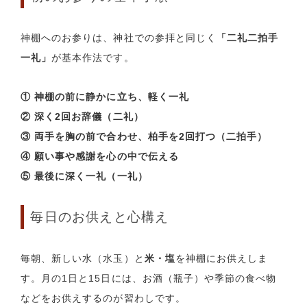
神棚へのお参りは、神社での参拝と同じく
「二礼二拍手
一礼」
が基本作法です。
① 神棚の前に静かに立ち、軽く一礼
② 深く2回お辞儀（二礼）
③ 両手を胸の前で合わせ、柏手を2回打つ（二拍手）
④ 願い事や感謝を心の中で伝える
⑤ 最後に深く一礼（一礼）
毎日のお供えと心構え
毎朝、新しい水（水玉）と
米・塩
を神棚にお供えしま
す。月の1日と15日には、お酒（瓶子）や季節の食べ物
などをお供えするのが習わしです。