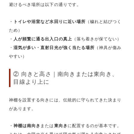
避けるべき場所は以下の通りです。
・
トイレや浴室など水回りに近い場所
（穢れと結びつく
ため）
・
人が頻繁に通る出入口の真上
（落ち着きが保てない）
・
湿気が多い・直射日光が強く当たる場所
（神具が傷み
やすい）
② 向きと高さ｜南向きまたは東向き、
目線より上に
神棚を設置する向きには、伝統的に守られてきた決まり
があります。
・
神棚は南向き
または
東向き
に配置するのが基本です。