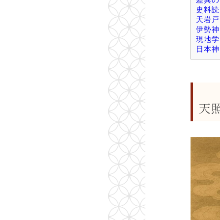
史料読
天岩戸
伊勢神
現地学
日本神
天