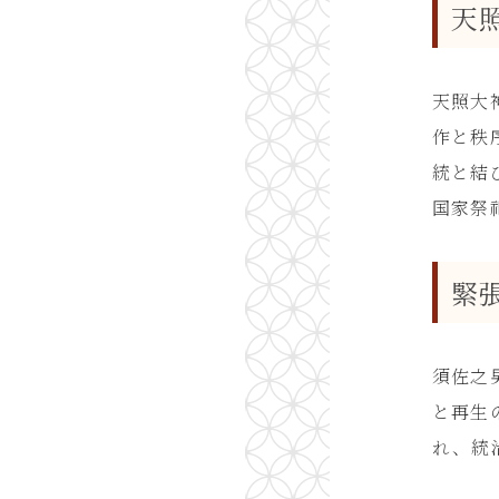
天
天照大
作と秩
統と結
国家祭
緊
須佐之
と再生
れ、統