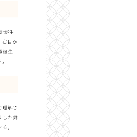
命が生
、右目か
照誕生
る。
で理解さ
うした舞
する。