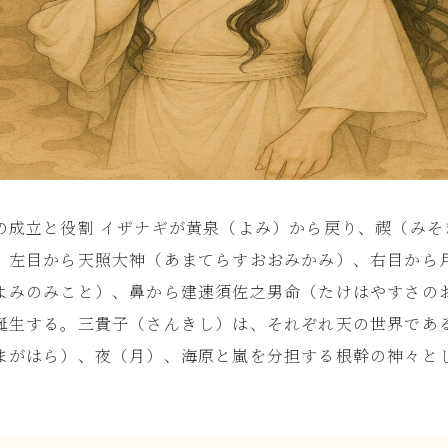
の成立と役割 イザナギが黄泉（よみ）から戻り、禊（みそ
、左目から天照大神（あまてらすおおみかみ）、右目から
よみのみこと）、鼻から建速須佐之男命（たけはやすさの
誕生する。三貴子（さんきし）は、それぞれ天の世界であ
まがはら）、夜（月）、海原と嵐を分担する根幹の神々と