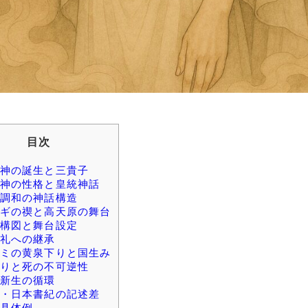
目次
神の誕生と三貴子
神の性格と皇統神話
調和の神話構造
ギの禊と高天原の舞台
構図と舞台設定
礼への継承
ミの黄泉下りと国生み
りと死の不可逆性
新生の循環
・日本書紀の記述差
具体例