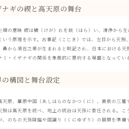
ザナギの禊と高天原の舞台
生順の意味 禊は穢（けが）れを祓（はら）い、清浄から生
という原理を示す。古事記（こじき）では、左目から天照
、鼻から須佐之男が生まれると明記され、日本における天
ナミ・イザナギの関係を象徴的に要約する場面となってい
界の構図と舞台設定
高天原、葦原中国（あしはらのなかつくに）、黄泉の三層
天照は高天原を統べ、地上の統治は天孫に委任される。こ
が、のちの天孫降臨や国譲り（くにゆずり）の展開を準備