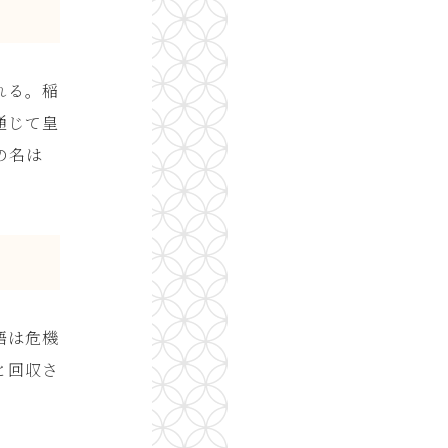
れる。稲
通じて皇
の名は
語は危機
と回収さ