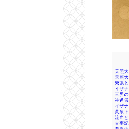
天照大
天照大
緊張と
イザナ
三界の
神道儀
イザナ
黄泉下
流血と
古事記
差異の