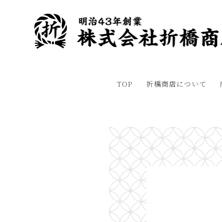
TOP
折橋商店について
HOME
>
商店ブログ
>
日本における