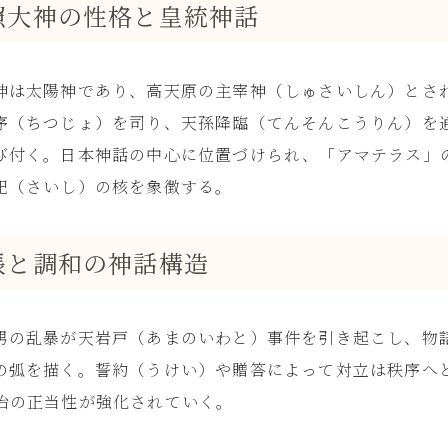
照大神の性格と皇統神話
神は太陽神であり、高天原の主宰神（しゅさいしん）とさ
序（ちつじょ）を司り、天孫降臨（てんそんこうりん）を
び付く。日本神話の中心に位置づけられ、「アマテラス」
祀（さいし）の核を象徴する。
張と調和の神話構造
男の乱暴が天岩戸（あまのいわと）事件を引き起こし、物
の弧を描く。誓約（うけい）や贈答によって対立は秩序へ
治の正当性が強化されていく。