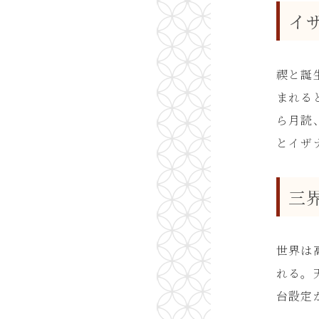
イ
禊と誕
まれる
ら月読
とイザ
三
世界は
れる。
台設定