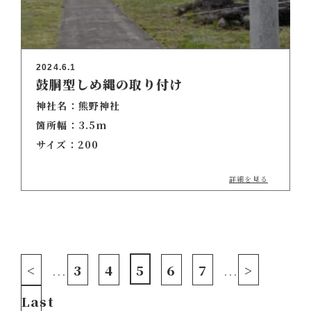
2024.6.1
鼓胴型しめ縄の取り付け
神社名：熊野神社
箇所幅：3.5m
サイズ：200
詳細を見る
<
3
4
5
6
7
>
...
...
Last