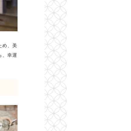
ため、美
ら、幸運