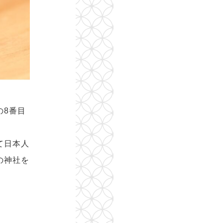
の8番目
て日本人
の神社を