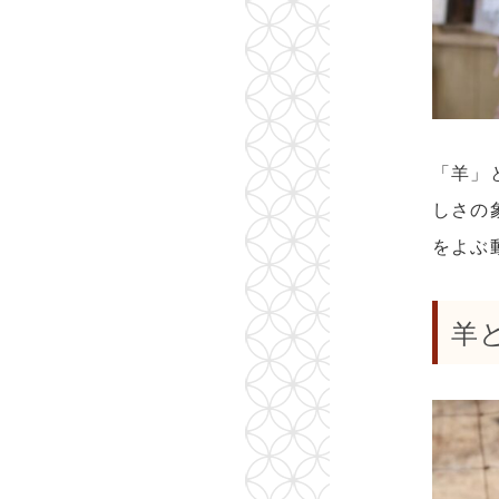
「羊」
しさの
をよぶ
羊