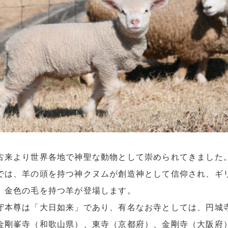
古来より世界各地で神聖な動物として崇められてきました
では、羊の頭を持つ神クヌムが創造神として信仰され、ギ
、金色の毛を持つ羊が登場します。
守本尊は「大日如来」であり、有名なお寺としては、円城
金剛峯寺（和歌山県）、東寺（京都府）、金剛寺（大阪府