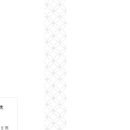
吹
久を実