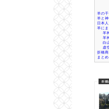
羊の干
羊と神
日本人
羊にま
羊
羊
白
虚
折橋商
まとめ
折橋