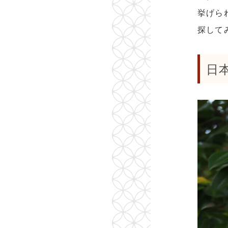
挙げら
探して
日