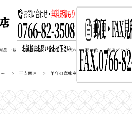
商品一覧
実績紹介
ご注文の流れ
読み物
商店ブログ
ナー
>
干支関連
>
羊年の意味やご利益は？お参りしたい羊