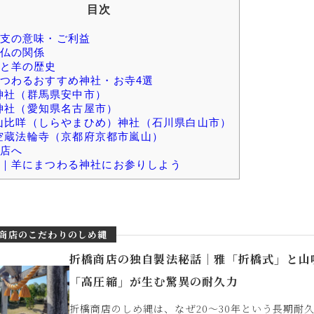
目次
支の意味・ご利益
仏の関係
と羊の歴史
つわるおすすめ神社・お寺4選
神社（群馬県安中市）
神社（愛知県名古屋市）
山比咩（しらやまひめ）神社（石川県白山市）
空蔵法輪寺（京都府京都市嵐山）
店へ
｜羊にまつわる神社にお参りしよう
商店のこだわりのしめ縄
折橋商店の独自製法秘話｜雅「折橋式」と山
「高圧縮」が生む驚異の耐久力
折橋商店のしめ縄は、なぜ20〜30年という長期耐