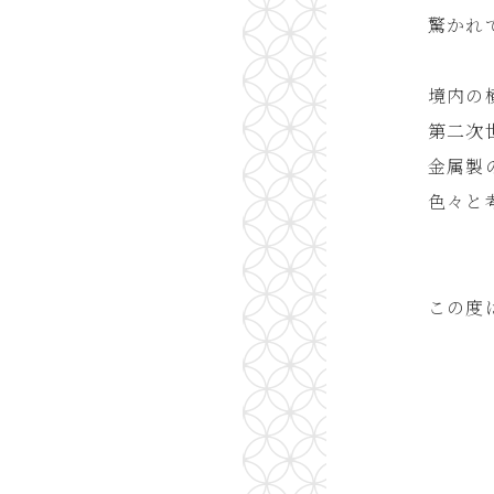
驚かれ
︎︎ ︎
境内の
第二次
金属製
色々と
︎︎ ︎
︎︎ ︎
この度