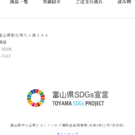
商品一覧
実績紹介
ご注文の流れ
読み物
39 富山県射水市久々湊２４４
商店
-3508
-7611
富山県中小企業ビヨンドコロナ補助金活用事業
(令和4年12月7日作成)
サイトマップ