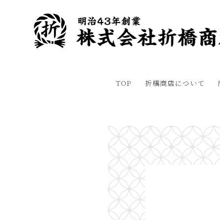
TOP
折橋商店について
HOME
>
実績
>
竹鼻神社
>
鼓胴