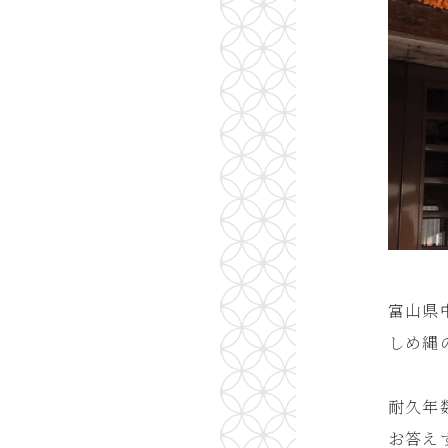
富山県
しめ縄
︎︎ ︎
耐久年
お答え