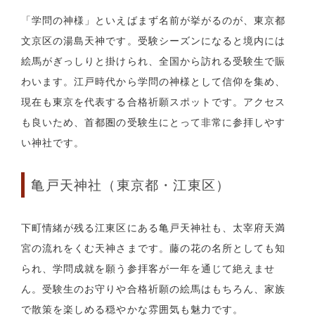
「学問の神様」といえばまず名前が挙がるのが、東京都
文京区の湯島天神です。受験シーズンになると境内には
絵馬がぎっしりと掛けられ、全国から訪れる受験生で賑
わいます。江戸時代から学問の神様として信仰を集め、
現在も東京を代表する合格祈願スポットです。アクセス
も良いため、首都圏の受験生にとって非常に参拝しやす
い神社です。
亀戸天神社（東京都・江東区）
下町情緒が残る江東区にある亀戸天神社も、太宰府天満
宮の流れをくむ天神さまです。藤の花の名所としても知
られ、学問成就を願う参拝客が一年を通じて絶えませ
ん。受験生のお守りや合格祈願の絵馬はもちろん、家族
で散策を楽しめる穏やかな雰囲気も魅力です。