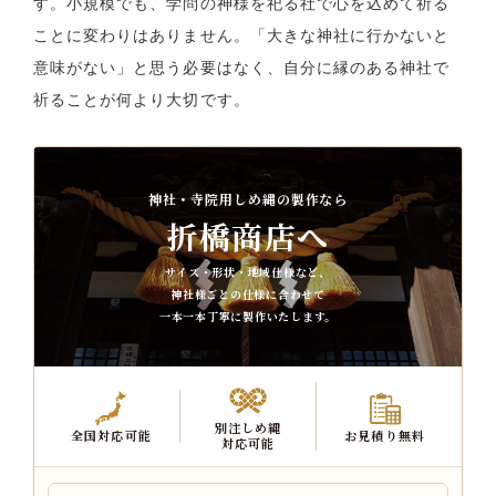
す。小規模でも、学問の神様を祀る社で心を込めて祈る
ことに変わりはありません。「大きな神社に行かないと
意味がない」と思う必要はなく、自分に縁のある神社で
祈ることが何より大切です。
神社・寺院用しめ縄の製作なら
折橋商店へ
サイズ・形状・地域仕様など、
神社様ごとの仕様に合わせて
一本一本丁寧に製作いたします。
別注しめ縄
全国対応可能
お見積り無料
対応可能