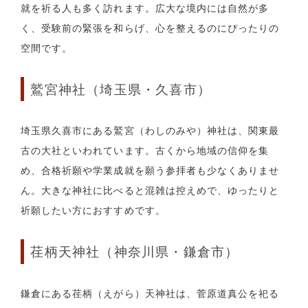
就を祈る人も多く訪れます。広大な境内には自然が多
く、受験前の緊張を和らげ、心を整えるのにぴったりの
空間です。
鷲宮神社（埼玉県・久喜市）
埼玉県久喜市にある鷲宮（わしのみや）神社は、関東最
古の大社といわれています。古くから地域の信仰を集
め、合格祈願や学業成就を願う参拝者も少なくありませ
ん。大きな神社に比べると混雑は控えめで、ゆったりと
祈願したい方におすすめです。
荏柄天神社（神奈川県・鎌倉市）
鎌倉にある荏柄（えがら）天神社は、菅原道真公を祀る